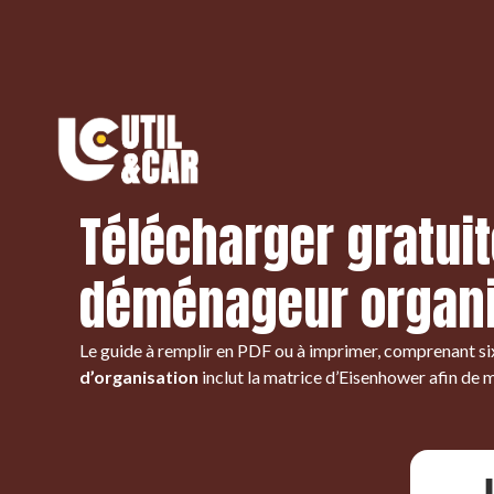
S
k
i
p
t
o
c
o
Télécharger gratui
n
t
e
déménageur organi
n
t
Le guide à remplir en PDF ou à imprimer, comprenant six
d’organisation
inclut la matrice d’Eisenhower afin de m