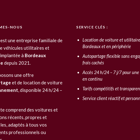
MES-NOUS
SERVICE CLÉS :
Location de voiture et utilitaire
 est une entreprise familiale de
Bordeaux et en périphérie
e véhicules utilitaires et
 implantée à
Bordeaux
Autopartage flexible sans eng
le
depuis 2021.
frais cachés
Accès 24 h/24 – 7 j/7 pour une
osons une offre
en continu
rtage
et de location de voiture
Tarifs compétitifs et transparen
onnement
, disponible 24 h/24 –
Service client réactif et person
tte comprend des voitures et
ons récents, propres et
les, adaptés à tous vos
nts professionnels ou
s.