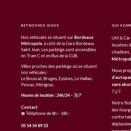
RETROUVEZ-NOUS
QUI SOM
Nos véhicules se situent sur
Bordeaux
Util & Car
Métropole
, à côté de la Gare Bordeaux
location d
Saint Jean. Les parkings sont accessibles
citadines,
en Tram C et en Bus de la CUB.
Métropo
Villes proches des parkings où se situent
Nous prop
nos véhicules :
d’autopa
Le Bouscat, Bruges, Eysines, Le Haillan,
sans ab
Pessac, Mérignac.
7 j/7.
Heures de location : 24h/24 – 7j/7
Notre flo
Contact
des fourg
☎️ Téléphone de 8h – 18h :
confortab
déplaceme
05 54 54 89 33
personnel