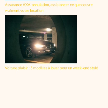
Assurance AXA, annulation, assistance : ce que couvre
vraiment votre location
Voiture plaisir : 5 modèles à louer pour un week-end stylé