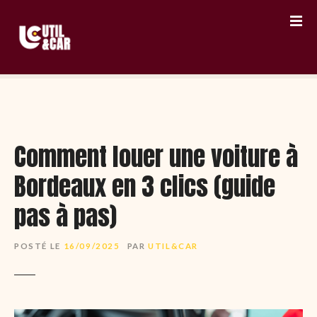
S
k
i
p
t
o
c
o
n
Comment louer une voiture à
t
Bordeaux en 3 clics (guide
e
n
pas à pas)
t
POSTÉ LE
16/09/2025
PAR
UTIL&CAR