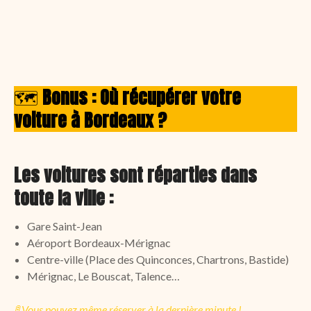
🗺️
Bonus : Où récupérer votre
voiture à Bordeaux ?
Les voitures sont réparties dans
toute la ville :
Gare Saint-Jean
Aéroport Bordeaux-Mérignac
Centre-ville (Place des Quinconces, Chartrons, Bastide)
Mérignac, Le Bouscat, Talence…
🚦
Vous pouvez même réserver à la dernière minute !